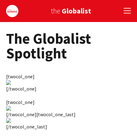
the
Globalist
The Globalist
Sign Up
Spotlight
EUROPE
AMERICA
[twocol_one]
ASIA
[/twocol_one]
GLOBAL PAIRINGS
[twocol_one]
GLOBALISM
[/twocol_one][twocol_one_last]
GLOBAL CUISINE
[/twocol_one_last]
COUNTRIES